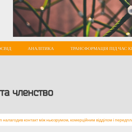
ОСВІД
АНАЛІТИКА
ТРАНСФОРМАЦІЯ ПІД ЧАС К
 та членство
an налагодив контакт між ньюзрумом, комерційним відділом і передп