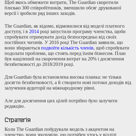
Щоб якось обмежити витрати, The Guardian скоротили
близько 300 співробітників, зменшили обсяг друкованої
версії і зробили ряд інших заходів.
The Guardian, як відомо, відмовилися від моделі платного
доступу, і в
2014
році запустили програму членства, щоби
спробувати отримувати дохід безпосередньо від своїх
постійних читачів. У 2016 році The Guardian заявили, що
вони збираються
подвоїти кількість членів
, щоб спробувати
подолати проблеми, що стоять перед їхнім бізнесом. План
був націлений на скорочення витрат на 20% і досягнення
беззбитковості до 2018/2019 році.
Для Guardian була встановлена висока планка: не тільки
досягти беззбитковості, а й створити нові потоки доходів від
залучення аудиторії на міжнародному рівні.
Але для досягнення цих цілей потрібно було залучити
редакцію.
Стратегія
Коли The Guardian побудували модель з акцентом на
членство, вони зрозуміли, що потрібен хтось у відділі