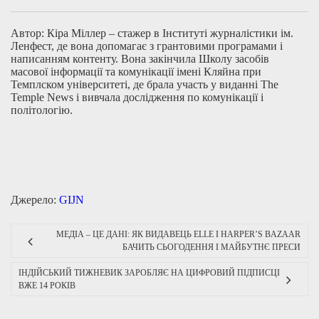
Автор:
Кіра Міллер – стажер в Інституті журналістики ім.
Ленфест, де вона допомагає з грантовими програмами і
написанням контенту. Вона закінчила Школу засобів
масової інформації та комунікації імені Кляйна при
Темплском університеті, де брала участь у виданні The
Temple News і вивчала дослідження по комунікації і
політологію.
Джерело:
GIJN
МЕДІА – ЦЕ ДАНІ: ЯК ВИДАВЕЦЬ ELLE І HARPER’S BAZAAR
БАЧИТЬ СЬОГОДЕННЯ І МАЙБУТНЄ ПРЕСИ
ІНДІЙСЬКИЙ ТИЖНЕВИК ЗАРОБЛЯЄ НА ЦИФРОВИЙ ПІДПИСЦІ
ВЖЕ 14 РОКІВ