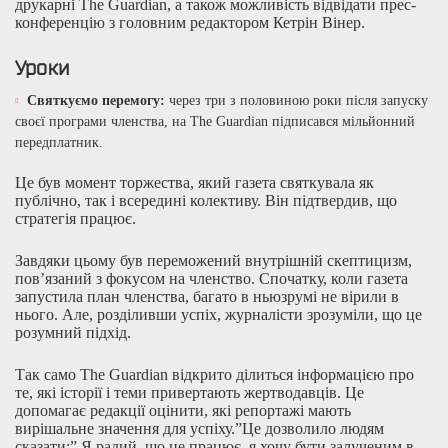
друкарні The Guardian, а також можливість відвідати прес-
конференцію з головним редактором Кетрін Вінер.
Уроки
Святкуємо перемогу:
через три з половиною роки після запуску
своєї програми членства, на The Guardian підписався мільйонний
передплатник.
Це був момент торжества, який газета святкувала як
публічно, так і всередині колективу. Він підтвердив, що
стратегія працює.
Завдяки цьому був переможений внутрішній скептицизм,
пов’язаний з фокусом на членство. Спочатку, коли газета
запустила план членства, багато в ньюзрумі не вірили в
нього. Але, розділивши успіх, журналісти зрозуміли, що це
розумний підхід.
Так само The Guardian відкрито ділиться інформацією про
те, які історії і теми привертають жертводавців. Це
допомагає редакції оцінити, які репортажі мають
вирішальне значення для успіху.”Це дозволило людям
сказати:” Я радий, що це працює, я хочу бути залученим в