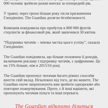
000 чоловік зробили разові внески за попередній рік.
У травні, через трохи більше року після призначення
Глендіннінг, The Guardian досягли беззбитковості.
Компанія повідомила про прибуток в 800 000 фунтів
стерлінгів за фінансовий рік, який закінчився 30 квітня.
“Підтримка читачів – левова частка цього успіху”, сказала
Глендіннінг.
The Guardian повідомила, що більше половини її доходів,
включаючи рекламу і підтримку читачів, є цифровими. Це
на 15% більше, ніж в 2015/16 році.
The Guardian пропонує читачам багато різних способів
внести свій вклад. Незалежно від того, де ви живете, The
Guardian охоче запропонують вам зробити одноразове або
повторне пожертвування. Проте, є й інші варіанти, які
пропонують читачам пільги та інші переваги.
The Guardian відкрито ділиться