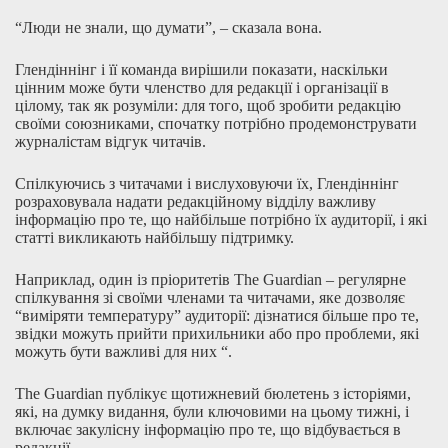
“Люди не знали, що думати”, – сказала вона.
Глендіннінг і її команда вирішили показати, наскільки
цінним може бути членство для редакції і організації в
цілому, так як розуміли: для того, щоб зробити редакцію
своїми союзниками, спочатку потрібно продемонструвати
журналістам відгук читачів.
Спілкуючись з читачами і вислуховуючи їх, Глендіннінг
розраховувала надати редакційному відділу важливу
інформацію про те, що найбільше потрібно їх аудиторії, і які
статті викликають найбільшу підтримку.
Наприклад, один із пріоритетів The Guardian – регулярне
спілкування зі своїми членами та читачами, яке дозволяє
“виміряти температуру” аудиторії: дізнатися більше про те,
звідки можуть прийти прихильники або про проблеми, які
можуть бути важливі для них “.
The Guardian публікує щотижневий бюлетень з історіями,
які, на думку видання, були ключовими на цьому тижні, і
включає закулісну інформацію про те, що відбувається в
редакції.