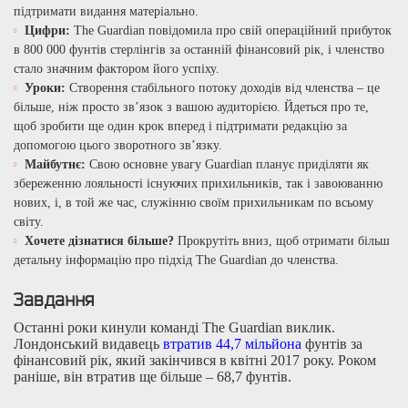
підтримати видання матеріально.
Цифри:
The Guardian повідомила про свій операційний прибуток
в 800 000 фунтів стерлінгів за останній фінансовий рік, і членство
стало значним фактором його успіху.
Уроки:
Створення стабільного потоку доходів від членства – це
більше, ніж просто зв’язок з вашою аудиторією. Йдеться про те,
щоб зробити ще один крок вперед і підтримати редакцію за
допомогою цього зворотного зв’язку.
Майбутнє:
Свою основне увагу Guardian планує приділяти як
збереженню лояльності існуючих прихильників, так і завоюванню
нових, і, в той же час, служінню своїм прихильникам по всьому
світу.
Хочете дізнатися більше?
Прокрутіть вниз, щоб отримати більш
детальну інформацію про підхід The Guardian до членства.
Завдання
Останні роки кинули команді The Guardian виклик.
Лондонський видавець
втратив 44,7 мільйона
фунтів за
фінансовий рік, який закінчився в квітні 2017 року. Роком
раніше, він втратив ще більше – 68,7 фунтів.