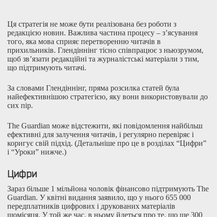
Ця стратегія не може бути реалізована без роботи з
редакцією новин. Важлива частина процесу – з’ясування
того, яка мова сприяє перетворенню читачів в
прихильників. Глендіннінг тісно співпрацює з ньюзрумом,
щоб зв’язати редакційні та журналістські матеріали з тим,
що підтримують читачі.
За словами Глендіннінг, пряма розсилка статей була
найефективнішою стратегією, яку вони використовували до
сих пір.
The Guardian може відстежити, які повідомлення найбільш
ефективні для залучення читачів, і регулярно перевіряє і
коригує свій підхід. (Детальніше про це в розділах “Цифри”
і “Уроки” нижче.)
Цифри
Зараз більше 1 мільйона чоловік фінансово підтримують The
Guardian. У квітні видання заявило, що у нього 655 000
передплатників цифрових і друкованих матеріалів
щомісяця. У той же час, в ньому йдеться про те, що ще 300