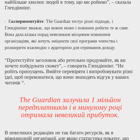
найбільше хвилює людей в тому, що ми робимо”, – сказала
Глендіннінг.
Е
кспериментуйте
: The Guardian тестує різні підходи, і
Глендіннінг вважає, що кожен може і повинен робити те ж саме.
Вона дала кілька порад невеликим місцевим новинним
організаціям, які хочуть зміцнити свої програми членства і
розширити взаємодію з аудиторією для отримання доходу.
“Протестуйте заголовок або ретельно продумайте, як ви
хочете побудувати сюжет”, – говорить Глендіннінг. “Не
робіть припущень. Вмійте перевіряти і випробовувати різні
ідеї, щоб переконатися, що вони знаходять відгук у ваших
читачів “.
The Guardian залучила 1 мільйон
передплатників і в минулому році
отримала невеликий прибуток.
В невеликих редакціях не так багато ресурсів, як в
міжнародній організації, але якщо статистика показує, що