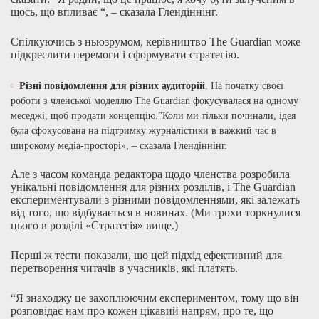
щось, що впливає “, – сказала Глендіннінг.
Спілкуючись з ньюзрумом, керівництво The Guardian може
підкреслити перемоги і сформувати стратегію.
Різні повідомлення для різних аудиторій
. На початку своєї
роботи з членської моделлю The Guardian фокусувалася на одному
меседжі, щоб продати концепцію.”Коли ми тільки починали, ідея
була сфокусована на підтримку журналістики в важкий час в
широкому медіа-просторі», – сказала Глендіннінг.
Але з часом команда редактора щодо членства розробила
унікальні повідомлення для різних розділів, і The Guardian
експериментували з різними повідомленнями, які залежать
від того, що відбувається в новинах. (Ми трохи торкнулися
цього в розділі «Стратегія» вище.)
Перші ж тести показали, що цей підхід ефективний для
перетворення читачів в учасників, які платять.
“Я знаходжу це захоплюючим експериментом, тому що він
розповідає нам про кожен цікавий напрям, про те, що