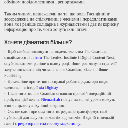
обміном повідомленнями і репортажами.
Таким чином, незважаючи на те, що роль Глендіннінг
зосереджена на спілкуванні з членами і передплатниками,
вона як і раніше солідарна з журналістами і дає їм корисну
інформацію про те, чого хочуть їхні читачі.
Хочете дізнатися більше?
Щоб глибше поглянути на модель членства The Guardian,
ознайомтеся зі
звітом
The Lenfest Institute і Digital Content Next,
опублікованими раніше в цьому році. Вони розглянули стратегії
залучення коштів від читачів в The Guardian, Slate і Tribune
Publishing.
Детальніше про те, що насправді роблять редактори щодо
членства – в історії
від Digiday
Після того, як The Guardian оголосив про свій операційний
прибуток цієї весни
,
NiemanLab
глянув на те, які уроки можуть
взяти з цього успіху інші видання.
Ось ще один приклад того, як редакція трансформує свої
публікації для залучення коштів від читачів. В одній німецькій
газеті є
редактор по текстовому маркетингу.