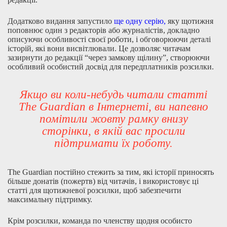
Додатково видання запустило
ще одну серію
,
яку щотижня
поповнює один з редакторів або журналістів, докладно
описуючи особливості своєї роботи, і обговорюючи деталі
історій, які вони висвітлювали. Це дозволяє читачам
зазирнути до редакції “через замкову щілину”, створюючи
особливий особистий досвід для передплатників розсилки.
Якщо ви коли-небудь читали статті
The Guardian в Інтернеті, ви напевно
помітили жовту рамку внизу
сторінки, в якій вас просили
підтримати їх роботу.
The Guardian постійно стежить за тим, які історії приносять
більше донатів (пожертв) від читачів, і використовує ці
статті для щотижневої розсилки, щоб забезпечити
максимальну підтримку.
Крім розсилки, команда по членству щодня особисто