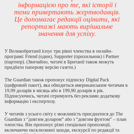
інформацією про те, які історії і
теми привертають жертводавців.
Це допомагає редакції оцінити, які
репортажі мають вирішальне
значення для успіху.
У Великобританії існує три рівні членства в онлайн-
програмі: Friend (один), Supporter (прихильник) і Partner
(партнер). (Звичайно, читачі в Британії також можуть
придбати паперову версію газети.)
The Guardian також пропонує підписку Digital Pack
(цифровий пакет), яка обходиться американським читачам в
19,99 доларів в місяць або в 199,90 доларів в рік.
Підписуючись, читачі отримують без реклами додаткову
інформацію і експертизу.
У читачів з усього світу є можливість приєднатися до The
Guardian з “довгим доларом” або з “довгим фунтом” – план
членства. Він пропонує різні спеціальні пропозиції,
включаючи ексклюзивні заходи, екскурсії по редакції та