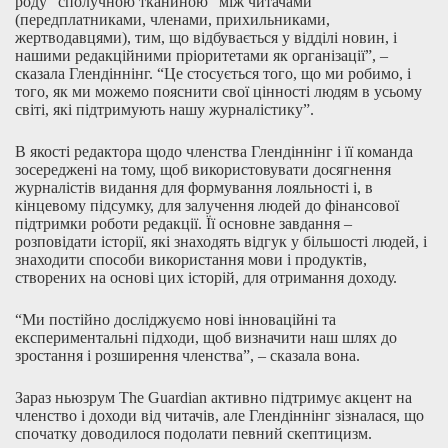
роду” сполучною тканиною “між читачами
(передплатниками, членами, прихильниками,
жертводавцями), тим, що відбувається у відділі новин, і
нашими редакційними пріоритетами як організації”, –
сказала Глендіннінг. “Це стосується того, що ми робимо, і
того, як ми можемо пояснити свої цінності людям в усьому
світі, які підтримують нашу журналістику”.
В якості редактора щодо членства Глендіннінг і її команда
зосереджені на тому, щоб використовувати досягнення
журналістів видання для формування лояльності і, в
кінцевому підсумку, для залучення людей до фінансової
підтримки роботи редакції. Її основне завдання –
розповідати історії, які знаходять відгук у більшості людей, і
знаходити способи використання мови і продуктів,
створених на основі цих історій, для отримання доходу.
“Ми постійно досліджуємо нові інноваційні та
експериментальні підходи, щоб визначити наш шлях до
зростання і розширення членства”, – сказала вона.
Зараз ньюзрум The Guardian активно підтримує акцент на
членство і доходи від читачів, але Глендіннінг зізналася, що
спочатку доводилося подолати певний скептицизм.