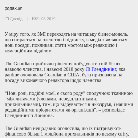
редакція
Досвід
|
21.08.2019
У міру того, як ЗМІ переходять на читацьку бізнес-модель,
що спирається на членство і підписку, в медіа з’являються
нові посади, покликані стати мостом між редакцією і
комерційним відділом.
The Guardian прийняли рішення побудувати свій бізнес
навколо членства, і навесні 2018 року
Лі Глендіннінг
,
яка
раніше очолювала Guardian в США, була призначена на
посаду виконавчого редактора щодо членства.
“Нові ролі, подібні моєї, є свого роду” сполучною тканиною
“між читачами (членами, передплатниками,
прихильниками), тим, що відбувається в ньюзрумі, і нашими
редакційними пріоритетами як організації”, – розповідає
Глендіннінг з Лондона.
The Guardian нещодавно оголосила, що їх підтримують
фінансово більш 1 мільйона прихильників по всьому світу,