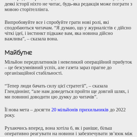
деякі історії ніхто не читає, будь-яка редакція може пограти з
мовою сторітеллінга.
Випробовуйте все і спробуйте грати нові ролі, які
сподобаються читачам. “Я думаю, що у журналістів є дійсно
чіткі ідеї, і інстинкт підкаже вам, яка новина дійсно
важлива”, – сказала вона.
Майбутнє
Мільйон передплатників і невеликий операційний прибуток
– це безсумнівний успіх, але газета зараз прагне до
організаційної стабільності.
“Тепер люди бачать силу цієї стратегії”, – сказала
Глендіннінг, “але нам доведеться пройти ще довгий шлях, і
ми повинні доводити цю думку до читачів”.
Її нова мета – досягти
20 мільйонів прихильників
до 2022
року.
Рухаючись вперед, вона хотіла б, як і раніше, більш
оперативно реагувати на новини і забезпечувати зв’язок між