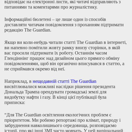
відповідає на електронні листи, які читачі відправляють з
питаннями та коментарями про журналістику.
Інформаційні бюлетені – це лише один із способів
доставляти читачам повідомлення з проханням підтримати
редакцію The Guardian.
Якщо ви коли-небудь читали статті The Guardian в інтернеті,
ви напевно помітили жовту рамку внизу сторінки, в якій
вас просили підтримати їх роботу. Останнім часом
Глендіннінг працює над дизайном цього прямого обміну
повідомленнями, щоб він органічно вписувався в статтю, а
не сприймався окремо від неї.
Наприклад, в
нещодавній статті The Guardian
висвітлювалися можливі наслідки рішення президента
Дональда Трампа орендувати громадські землі для
видобутку нафти і газу. В кінці цієї публікації була
приписка:
“Для The Guardian освітлення екологічних проблем є
пріоритетом. Ми робимо репортажі про клімат, природу і
забруднення навколишнього середовища, розповідаємо
історії, про які інші ЗМІ часто мовчать. У цей вирішальний