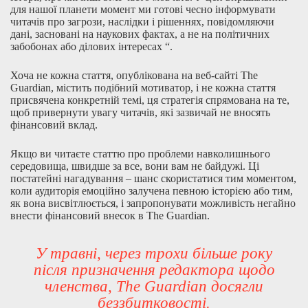
для нашої планети момент ми готові чесно інформувати
читачів про загрози, наслідки і рішеннях, повідомляючи
дані, засновані на наукових фактах, а не на політичних
забобонах або ділових інтересах “.
Хоча не кожна стаття, опублікована на веб-сайті The
Guardian, містить подібний мотиватор, і не кожна стаття
присвячена конкретній темі, ця стратегія спрямована на те,
щоб привернути увагу читачів, які зазвичай не вносять
фінансовий вклад.
Якщо ви читаєте статтю про проблеми навколишнього
середовища, швидше за все, вони вам не байдужі. Ці
постатейні нагадування – шанс скористатися тим моментом,
коли аудиторія емоційно залучена певною історією або тим,
як вона висвітлюється, і запропонувати можливість негайно
внести фінансовий внесок в The Guardian.
У травні, через трохи більше року
після призначення редактора щодо
членства, The Guardian досягли
беззбитковості.