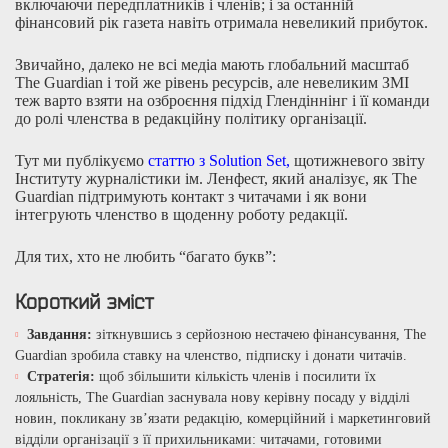
включаючи передплатників і членів; і за останній
фінансовий рік газета навіть отримала невеликий прибуток.
Звичайно, далеко не всі медіа мають глобальний масштаб
The Guardian і той же рівень ресурсів, але невеликим ЗМІ
теж варто взяти на озброєння підхід Глендіннінг і її команди
до ролі членства в редакційну політику організації.
Тут ми публікуємо
статтю з Solution Set,
щотижневого звіту
Інституту журналістики ім. Ленфест, який аналізує, як The
Guardian підтримують контакт з читачами і як вони
інтегрують членство в щоденну роботу редакції.
Для тих, хто не любить “багато букв”:
Короткий зміст
Завдання:
зіткнувшись з серйозною нестачею фінансування, The
Guardian зробила ставку на членство, підписку і донати читачів.
Стратегія:
щоб збільшити кількість членів і посилити їх
лояльність, The Guardian заснувала нову керівну посаду у відділі
новин, покликану зв’язати редакцію, комерційний і маркетинговий
відділи організації з її прихильниками: читачами, готовими