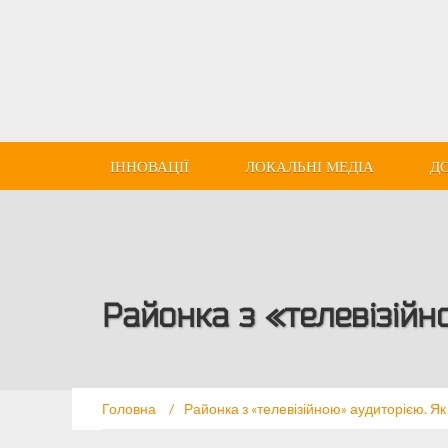
ІННОВАЦІЇ
ЛОКАЛЬНІ МЕДІА
Д
Районка з «телевізійн
Головна
/
Районка з «телевізійною» аудиторією. Як