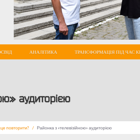
ОСВІД
АНАЛІТИКА
ТРАНСФОРМАЦІЯ ПІД ЧАС К
ою» аудиторією
 це повторити?
/
Районка з «телевізійною» аудиторією