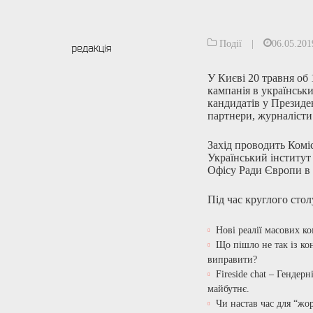
Події
|
06.05.201
редакція
У Києві 20 травня об 
кампанія в українськ
кандидатів у Президе
партнери, журналісти 
Захід проводить Комі
Український інститут 
Офісу Ради Європи в 
Під час круглого сто
Нові реалії масових ко
Що пішло не так із ко
виправити?
Fireside chat – Гендер
майбутнє.
Чи настав час для “жо