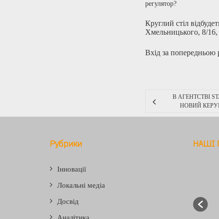
регулятор?
Круглий стіл відбудеть
Хмельницького, 8/16,
Вхід за попередньою
В АГЕНТСТВІ S
НОВИЙ КЕРУ
Рубрики
НАШІ 
Інновації
Локальні медіа
Досвід
Аналітика