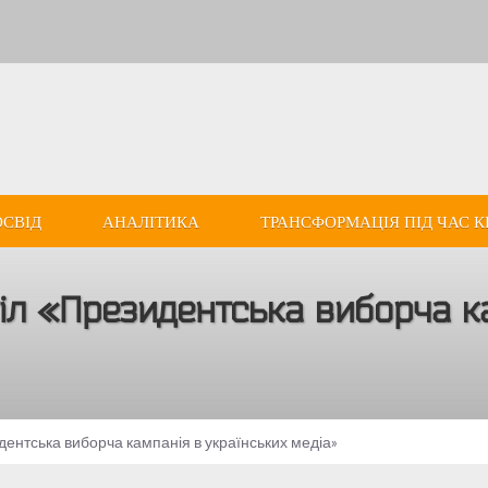
ОСВІД
АНАЛІТИКА
ТРАНСФОРМАЦІЯ ПІД ЧАС К
тіл «Президентська виборча к
идентська виборча кампанія в українських медіа»