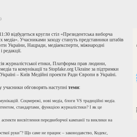
9
11:30 відбудеться кругли стіл «Президентська виборча
их медіа». Учасниками заходу стануть представники штабів
нти України, Нацради, медіаексперти, міжнародні
і редакції.
сія журналістської етики, Платформа прав людини,
медіа та комунікації та Stopfake.org Ukraine за підтримки
Україні – Київ Медійні проекти Ради Європи в Україні.
лу учасники обговорять наступні
теми
:
мунікацій. Соцмережі, нові медіа, блоги VS традиційні медіа.
нтентом, стандартами, функцією журналістики? І як це
ні аспекти висвітлення передвиборчої кампанії та виклики на
рсткої руки”? Що саме не працює – законодавство, Кодекс,